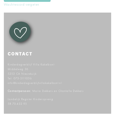
Wachtwoord vergeten
CONTACT
Kinderdagverblijf Villa Kakelbont
Middelweg 36
5253 CA Nieuwkuijk
Tel:
073-5111036
info@kinderdagverblijfvillakakelbont.nl
Contactpersoon:
Maria Dekkers en Chantalle Dekkers
Landelijk Register Kinderopvang
58.70.432.95