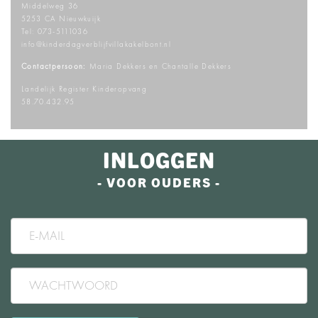
Middelweg 36
5253 CA Nieuwkuijk
Tel:
073-5111036
info@kinderdagverblijfvillakakelbont.nl
Contactpersoon:
Maria Dekkers en Chantalle Dekkers
Landelijk Register Kinderopvang
58.70.432.95
INLOGGEN
- VOOR OUDERS -