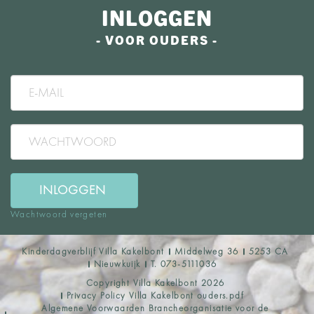
INLOGGEN
- VOOR OUDERS -
INLOGGEN
Wachtwoord vergeten
Kinderdagverblijf Villa Kakelbont
Middelweg 36
5253 CA
Nieuwkuijk
T.
073-5111036
Copyright Villa Kakelbont 2026
Privacy Policy Villa Kakelbont ouders.pdf
Algemene Voorwaarden Brancheorganisatie voor de