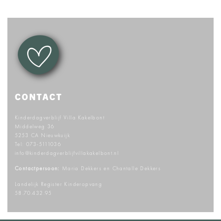
CONTACT
Kinderdagverblijf Villa Kakelbont
Middelweg 36
5253 CA Nieuwkuijk
Tel:
073-5111036
info@kinderdagverblijfvillakakelbont.nl
Contactpersoon:
Maria Dekkers en Chantalle Dekkers
Landelijk Register Kinderopvang
58.70.432.95