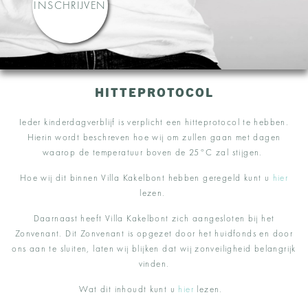
INSCHRIJVEN
HITTEPROTOCOL
Ieder kinderdagverblijf is verplicht een hitteprotocol te hebben.
Hierin wordt beschreven hoe wij om zullen gaan met dagen
waarop de temperatuur boven de 25°C zal stijgen.
Hoe wij dit binnen Villa Kakelbont hebben geregeld kunt u
hier
lezen.
Daarnaast heeft Villa Kakelbont zich aangesloten bij het
Zonvenant. Dit Zonvenant is opgezet door het huidfonds en door
ons aan te sluiten, laten wij blijken dat wij zonveiligheid belangrijk
vinden.
Wat dit inhoudt kunt u
hier
lezen.