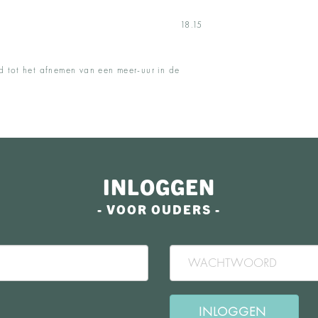
t om 18.15
d tot het afnemen van een meer-uur in de
INLOGGEN
- VOOR OUDERS -
INLOGGEN