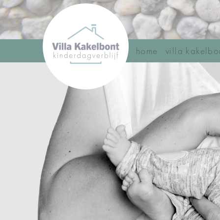
home
villa kakelbo