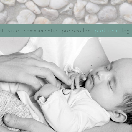
nt
visie
communicatie
protocollen
praktisch
logi