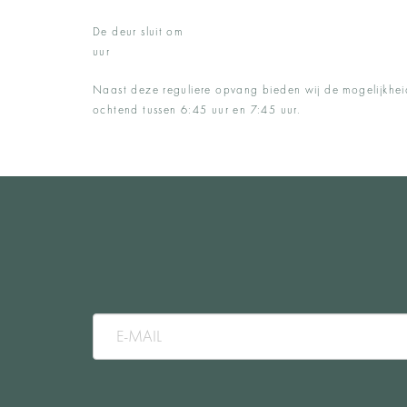
De deur slui
uur
Naast deze reguliere opvang bieden wij de mogelijkhei
ochtend tussen 6:45 uur en 7:45 uur.