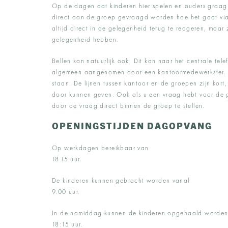
Op de dagen dat kinderen hier spelen en ouders graag w
direct aan de groep gevraagd worden hoe het gaat via
altijd direct in de gelegenheid terug te reageren, maar z
gelegenheid hebben.
Bellen kan natuurlijk ook. Dit kan naar het centrale te
algemeen aangenomen door een kantoormedewerkster. D
staan. De lijnen tussen kantoor en de groepen zijn ko
door kunnen geven. Ook als u een vraag hebt voor de
door de vraag direct binnen de groep te stellen.
OPENINGSTIJDEN DAGOPVANG
Op werkdagen bereikba
18.15 uur.
De kinderen kunnen gebracht w
9.00 uur.
In de namiddag kunnen de kinderen opgeha
18:15 uur.