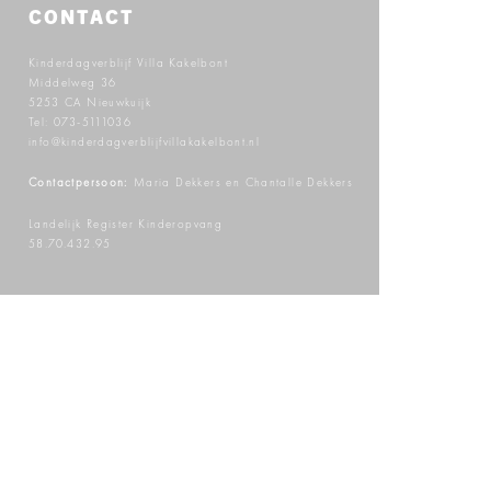
CONTACT
Kinderdagverblijf Villa Kakelbont
Middelweg 36
5253 CA Nieuwkuijk
Tel:
073-5111036
info@kinderdagverblijfvillakakelbont.nl
Contactpersoon:
Maria Dekkers en Chantalle Dekkers
Landelijk Register Kinderopvang
58.70.432.95