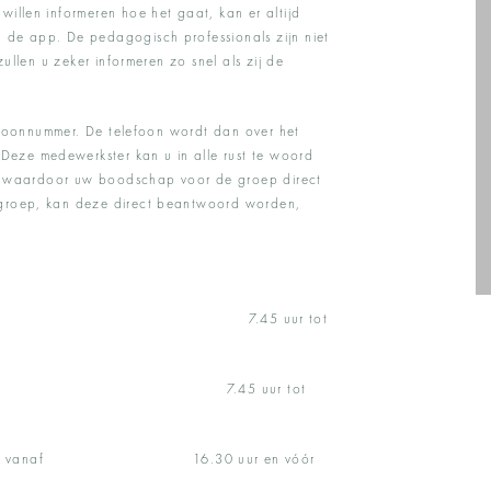
illen informeren hoe het gaat, kan er altijd
 de app. De pedagogisch professionals zijn niet
ullen u zeker informeren zo snel als zij de
lefoonnummer. De telefoon wordt dan over het
eze medewerkster kan u in alle rust te woord
rt, waardoor uw boodschap voor de groep direct
 groep, kan deze direct beantwoord worden,
ar van 7.45 uur tot
orden vanaf 7.45 uur tot
ald worden vanaf 16.30 uur en vóór