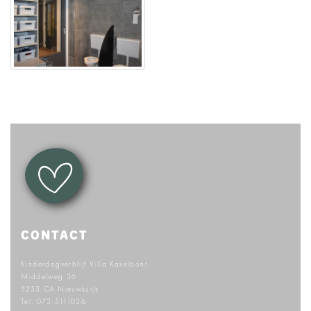
CONTACT
Kinderdagverblijf Villa Kakelbont
Middelweg 36
5253 CA Nieuwkuijk
Tel:
073-5111036