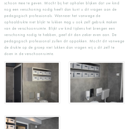
schoon mee te geven. Mocht bij het ophalen blijken dat uw kind
nog een verschoning nodig heeft dan kunt u dit vragen aan de
pedagogisch professionals. Wanneer het vanwege de
ophaaldrukte niet blijkt te lukken mag u ook zelf gebruik maken
van de verschoonruimte. Blijkt uw kind tijdens het brengen een
verschoning nodig te hebben, geef dit dan zeker even aan. De
pedagogisch professional zullen dit oppakken. Mocht dit vanwege
de drukte op de groep niet lukken dan vragen wij u dit zelf te
doen in de verschoonruimte.