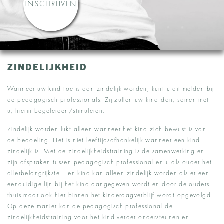
INSCHRIJVEN
ZINDELIJKHEID
Wanneer uw kind toe is aan zindelijk worden, kunt u dit melden bij
de pedagogisch professionals. Zij zullen uw kind dan, samen met
u, hierin begeleiden/stimuleren.
Zindelijk worden lukt alleen wanneer het kind zich bewust is van
de bedoeling. Het is niet leeftijdsafhankelijk wanneer een kind
zindelijk is. Met de zindelijkheidstraining is de samenwerking en
zijn afspraken tussen pedagogisch professional en u als ouder het
allerbelangrijkste. Een kind kan alleen zindelijk worden als er een
eenduidige lijn bij het kind aangegeven wordt en door de ouders
thuis maar ook hier binnen het kinderdagverblijf wordt opgevolgd.
Op deze manier kan de pedagogisch professional de
zindelijkheidstraining voor het kind verder ondersteunen en