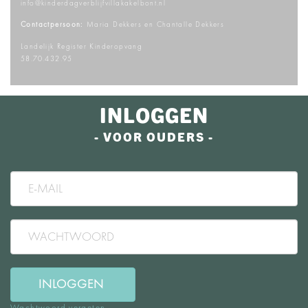
info@kinderdagverblijfvillakakelbont.nl
Contactpersoon:
Maria Dekkers en Chantalle Dekkers
Landelijk Register Kinderopvang
58.70.432.95
INLOGGEN
- VOOR OUDERS -
INLOGGEN
Wachtwoord vergeten