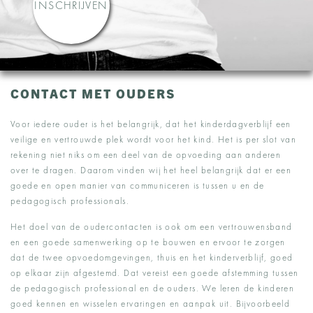
INSCHRIJVEN
CONTACT MET OUDERS
Voor iedere ouder is het belangrijk, dat het kinderdagverblijf een
veilige en vertrouwde plek wordt voor het kind. Het is per slot van
rekening niet niks om een deel van de opvoeding aan anderen
over te dragen. Daarom vinden wij het heel belangrijk dat er een
goede en open manier van communiceren is tussen u en de
pedagogisch professionals.
Het doel van de oudercontacten is ook om een vertrouwensband
en een goede samenwerking op te bouwen en ervoor te zorgen
dat de twee opvoedomgevingen, thuis en het kinderverblijf, goed
op elkaar zijn afgestemd. Dat vereist een goede afstemming tussen
de pedagogisch professional en de ouders. We leren de kinderen
goed kennen en wisselen ervaringen en aanpak uit. Bijvoorbeeld