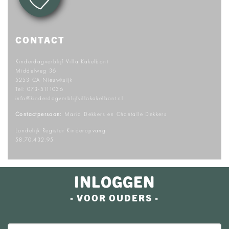
CONTACT
Kinderdagverblijf Villa Kakelbont
Middelweg 36
5253 CA Nieuwkuijk
Tel:
073-5111036
info@kinderdagverblijfvillakakelbont.nl
Contactpersoon:
Maria Dekkers en Chantalle Dekkers
Landelijk Register Kinderopvang
58.70.432.95
INLOGGEN
- VOOR OUDERS -