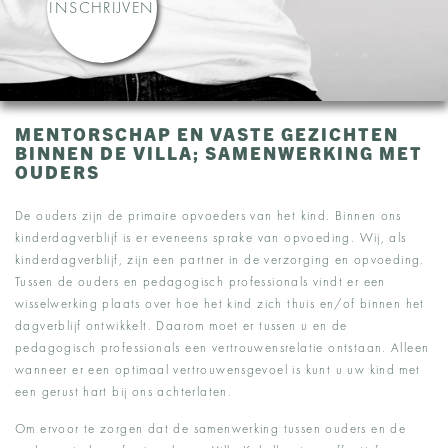
INSCHRIJVEN
MENTORSCHAP EN VASTE GEZICHTEN
BINNEN DE VILLA; SAMENWERKING MET
OUDERS
De ouders zijn de primaire opvoeders van het kind. Binnen ons
kinderdagverblijf is er eveneens sprake van opvoeding. Wij, als
kinderdagverblijf, zijn een partner in de verzorging en opvoeding.
Tussen de ouders en pedagogisch professionals vindt er een
wisselwerking plaats over hoe het kind zich thuis en/of binnen het
dagverblijf ontwikkelt. Daarom moet er tussen u en de
pedagogisch professionals een vertrouwensrelatie ontstaan. Alleen
wanneer er een optimaal vertrouwensgevoel is kunt u uw kind met
een gerust hart bij ons achterlaten.
Om ervoor te zorgen dat de samenwerking tussen ouders en de