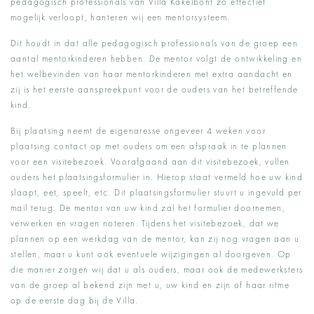
pedagogisch professionals van Villa Kakelbont zo effectief
mogelijk verloopt, hanteren wij een mentorsysteem.
Dit houdt in dat alle pedagogisch professionals van de groep een
aantal mentorkinderen hebben. De mentor volgt de ontwikkeling en
het welbevinden van haar mentorkinderen met extra aandacht en
zij is het eerste aanspreekpunt voor de ouders van het betreffende
kind.
Bij plaatsing neemt de eigenaresse ongeveer 4 weken voor
plaatsing contact op met ouders om een afspraak in te plannen
voor een visitebezoek. Voorafgaand aan dit visitebezoek, vullen
ouders het plaatsingsformulier in. Hierop staat vermeld hoe uw kind
slaapt, eet, speelt, etc. Dit plaatsingsformulier stuurt u ingevuld per
mail terug. De mentor van uw kind zal het formulier doornemen,
verwerken en vragen noteren. Tijdens het visitebezoek, dat we
plannen op een werkdag van de mentor, kan zij nog vragen aan u
stellen, maar u kunt ook eventuele wijzigingen al doorgeven. Op
die manier zorgen wij dat u als ouders, maar ook de medewerksters
van de groep al bekend zijn met u, uw kind en zijn of haar ritme
op de eerste dag bij de Villa.