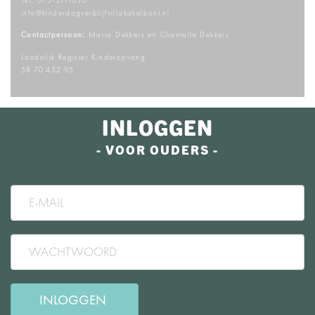
Tel:
073-5111036
info@kinderdagverblijfvillakakelbont.nl
Contactpersoon:
Maria Dekkers en Chantalle Dekkers
Landelijk Register Kinderopvang
58.70.432.95
INLOGGEN
- VOOR OUDERS -
INLOGGEN