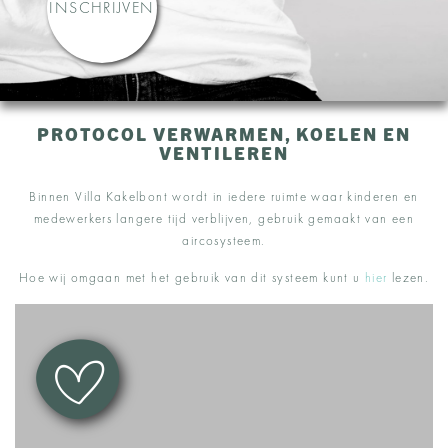
INSCHRIJVEN
PROTOCOL VERWARMEN, KOELEN EN
VENTILEREN
Binnen Villa Kakelbont wordt in iedere ruimte waar kinderen en
medewerkers langere tijd verblijven, gebruik gemaakt van een
aircosysteem.
Hoe wij omgaan met het gebruik van dit systeem kunt u
hier
lezen.