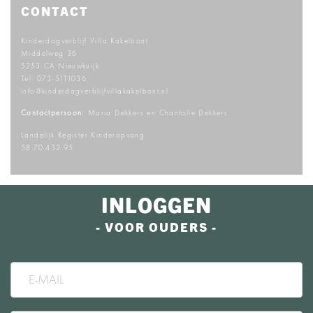
CONTACT
Kinderdagverblijf Villa Kakelbont
Middelweg 36
5253 CA Nieuwkuijk
Tel:
073-5111036
info@kinderdagverblijfvillakakelbont.nl
Contactpersoon:
Maria Dekkers en Chantalle Dekkers
Landelijk Register Kinderopvang
58.70.432.95
INLOGGEN
- VOOR OUDERS -